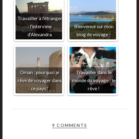
Travailler à l'étranger
: l'interview
Bienvenue sur mon
d'Alexandra
blog de voyage !
Oman : pourquoi je
Travailler dans le
rêve de voyager dans
monde du voyage : le
ce pays?
rêve !
9 COMMENTS