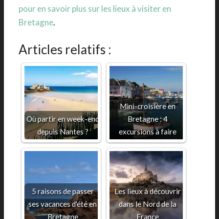
pour en savoir plus sur les lieux à visiter en
Bretagne
.
Articles relatifs :
Mini-croisière en
Où partir en week-end
Bretagne : 4
depuis Nantes ?
excursions à faire
5 raisons de passer
Les lieux à découvrir
ses vacances d'été en
dans le Nord de la
Bretagne
France