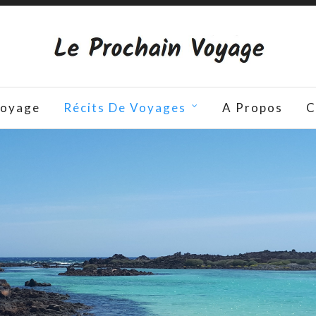
Voyage
Récits De Voyages
A Propos
C