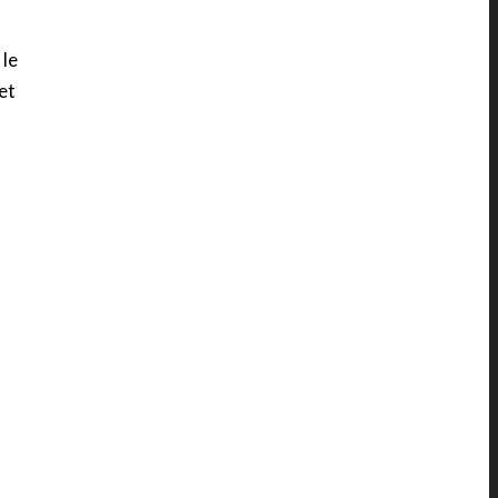
 le
et