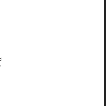
d,
 au