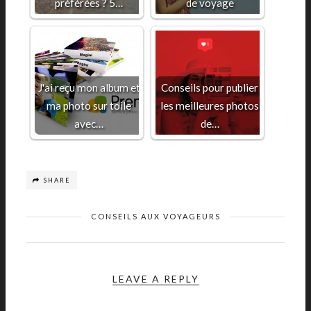
préférées ? 5…
de voyage
J'ai reçu mon album et
Conseils pour publier
ma photo sur toile
les meilleures photos
avec…
de…
SHARE
CONSEILS AUX VOYAGEURS
LEAVE A REPLY