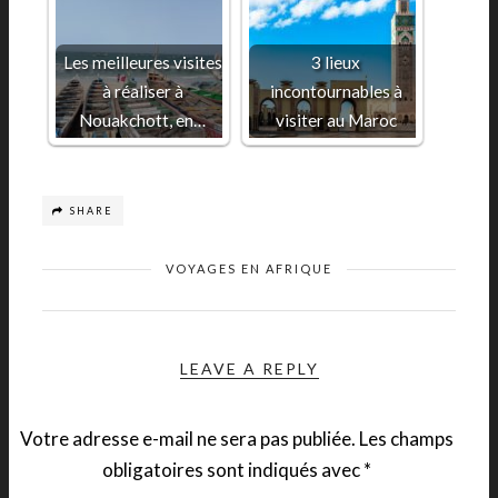
Les meilleures visites
3 lieux
à réaliser à
incontournables à
Nouakchott, en…
visiter au Maroc
SHARE
VOYAGES EN AFRIQUE
LEAVE A REPLY
Votre adresse e-mail ne sera pas publiée.
Les champs
obligatoires sont indiqués avec
*