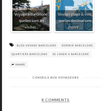
Voyage à Barcelone :
Voyage plage & ville,
quelles sont les
quelles destinations
visites…
choisir…
BLOG VOYAGE BARCELONE
DORMIR BARCELONE
QUARTIERS BARCELONE
SE LOGER A BARCELONE
SHARE
CONSEILS AUX VOYAGEURS
8 COMMENTS