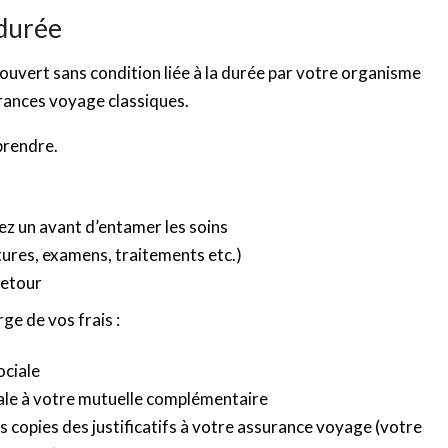
 durée
couvert sans condition liée à la durée par votre organisme
urances voyage classiques.
 prendre.
vez un avant d’entamer les soins
ctures, examens, traitements etc.)
retour
ge de vos frais :
ociale
ale à votre mutuelle complémentaire
s copies des justificatifs à votre assurance voyage (votre