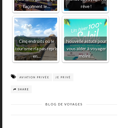
façonnent le…
rêve !
Cinq endroits où le
Nouvelle astuce pour
tourisme n'a pas repris
vous aider à voyager
en…
moins…
AVIATION PRIVÉE
JE PRIVÉ
SHARE
BLOG DE VOYAGES