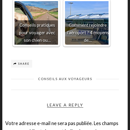
Conseils pratiques
Comment rejoindre
pour voyager avec
l’aéroport ? 4 moyens
son chien ou…
de…
SHARE
CONSEILS AUX VOYAGEURS
LEAVE A REPLY
Votre adresse e-mail ne sera pas publiée.
Les champs