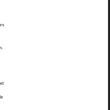
urs
n.
 et
de