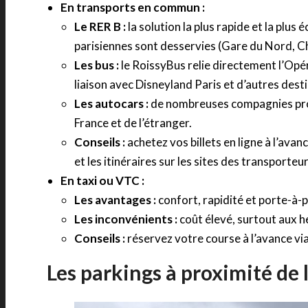
En transports en commun :
Le RER B :
la solution la plus rapide et la pl
parisiennes sont desservies (Gare du Nord, C
Les bus :
le RoissyBus relie directement l’Opé
liaison avec Disneyland Paris et d’autres dest
Les autocars :
de nombreuses compagnies propo
France et de l’étranger.
Conseils :
achetez vos billets en ligne à l’avan
et les itinéraires sur les sites des transporteur
En taxi ou VTC :
Les avantages :
confort, rapidité et porte-à-
Les inconvénients :
coût élevé, surtout aux h
Conseils :
réservez votre course à l’avance via
Les parkings à proximité de l