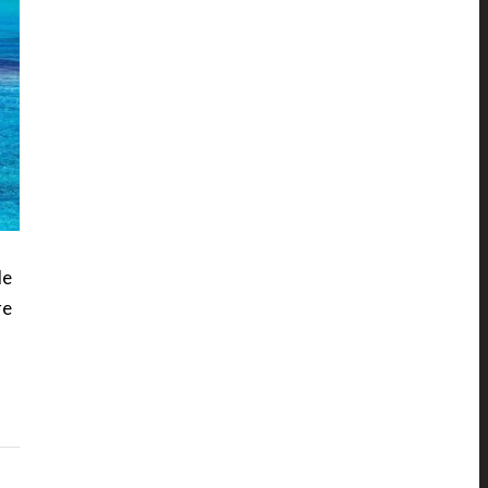
le
re