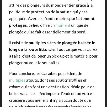
attire des plongeurs du monde entier grâce à la
politique de protection de la nature qui y est
appliquée. Avec ses
fonds marins parfaitement
protégés
, ce lieu offre un
moment
unique de
plongée qui se fait essentiellement du bord.
Il existe de
multiples sites de plongée balisée le
long de la route littorale
. Tout ce que vous aurez
à faire, c’est de louer un pick-up et le matériel pour
plonger où vous le souhaitez.
Pour conclure, les Caraïbes possèdent de
multiples
atouts, dont ses
eaux cristallines et
calmes
qui en font une destination idéale pour de
belles vacances. Peu importe l’endroit où votre
croisière vous mènera, il n’y a aucun doute que
vous réussirez
à créer des souvenirs inoubliables
.