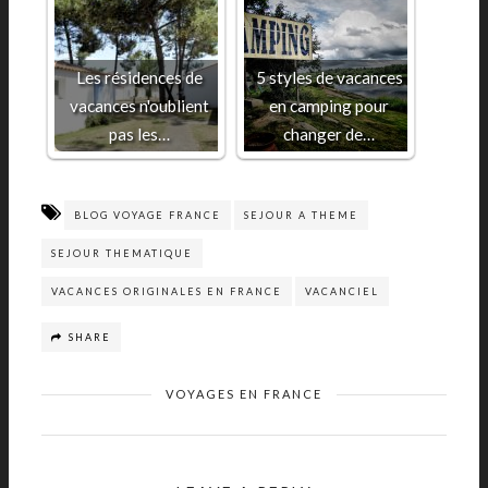
Les résidences de
5 styles de vacances
vacances n'oublient
en camping pour
pas les…
changer de…
BLOG VOYAGE FRANCE
SEJOUR A THEME
SEJOUR THEMATIQUE
VACANCES ORIGINALES EN FRANCE
VACANCIEL
SHARE
VOYAGES EN FRANCE