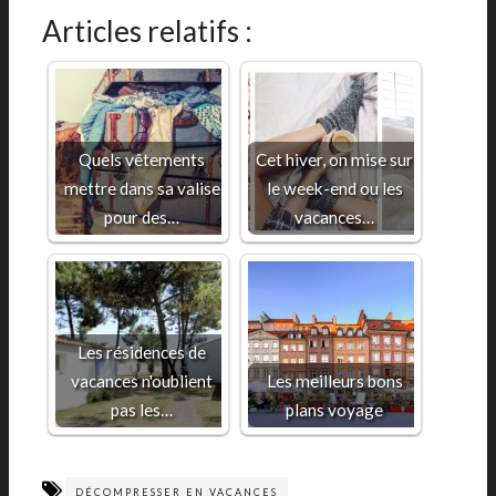
Articles relatifs :
Quels vêtements
Cet hiver, on mise sur
mettre dans sa valise
le week-end ou les
pour des…
vacances…
Les résidences de
vacances n'oublient
Les meilleurs bons
pas les…
plans voyage
DÉCOMPRESSER EN VACANCES