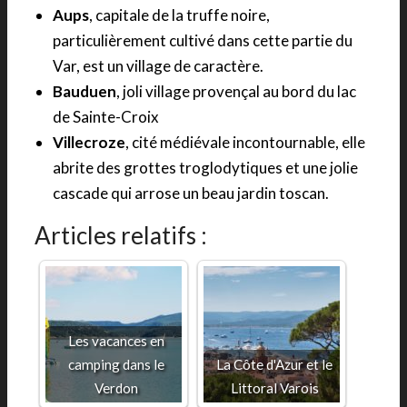
Aups
, capitale de la truffe noire,
particulièrement cultivé dans cette partie du
Var, est un village de caractère.
Bauduen
, joli village provençal au bord du lac
de Sainte-Croix
Villecroze
, cité médiévale incontournable, elle
abrite des grottes troglodytiques et une jolie
cascade qui arrose un beau jardin toscan.
Articles relatifs :
Les vacances en
camping dans le
La Côte d'Azur et le
Verdon
Littoral Varois