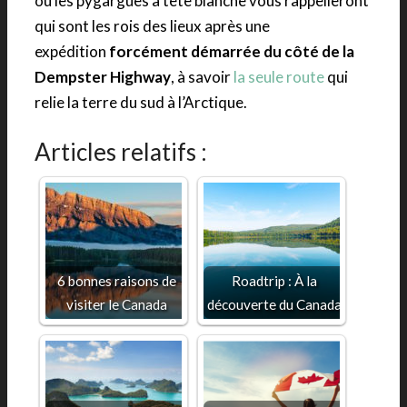
ou les pygargues à tête blanche vous rappelleront
qui sont les rois des lieux après une
expédition
forcément démarrée du côté de la
Dempster Highway
, à savoir
la seule route
qui
relie la terre du sud à l’Arctique.
Articles relatifs :
6 bonnes raisons de
Roadtrip : À la
visiter le Canada
découverte du Canada