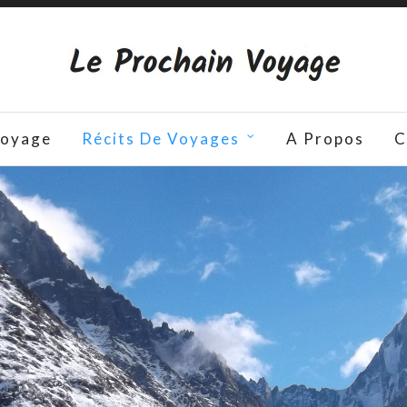
Voyage
Récits De Voyages
A Propos
C