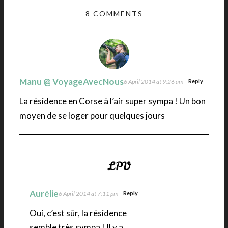
8 COMMENTS
Manu @ VoyageAvecNous
6 April 2014 at 9:26 am
Reply
La résidence en Corse à l’air super sympa ! Un bon
moyen de se loger pour quelques jours
Aurélie
6 April 2014 at 7:11 pm
Reply
Oui, c’est sûr, la résidence
semble très sympa ! Il y a