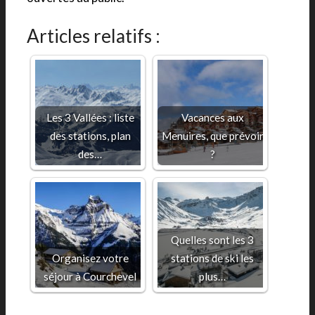
Articles relatifs :
Les 3 Vallées : liste
Vacances aux
des stations, plan
Menuires, que prévoir
des…
?
Quelles sont les 3
Organisez votre
stations de ski les
séjour à Courchevel
plus…