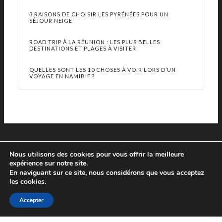
3 RAISONS DE CHOISIR LES PYRÉNÉES POUR UN
SÉJOUR NEIGE
ROAD TRIP À LA RÉUNION : LES PLUS BELLES
DESTINATIONS ET PLAGES À VISITER
QUELLES SONT LES 10 CHOSES À VOIR LORS D’UN
VOYAGE EN NAMIBIE ?
Nous utilisons des cookies pour vous offrir la meilleure
expérience sur notre site.
En naviguant sur ce site, nous considérons que vous acceptez
les cookies.
© Copyright 2013 - 2019 Le Prochain Voyage - Tous droits réservés
Accepter