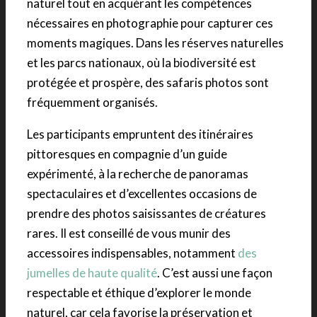
naturel tout en acquérant les compétences
nécessaires en photographie pour capturer ces
moments magiques. Dans les réserves naturelles
et les parcs nationaux, où la biodiversité est
protégée et prospère, des safaris photos sont
fréquemment organisés.
Les participants empruntent des itinéraires
pittoresques en compagnie d’un guide
expérimenté, à la recherche de panoramas
spectaculaires et d’excellentes occasions de
prendre des photos saisissantes de créatures
rares. Il est conseillé de vous munir des
accessoires indispensables, notamment
des
jumelles de haute qualité
. C’est aussi une façon
respectable et éthique d’explorer le monde
naturel, car cela favorise la préservation et