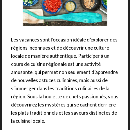
Les vacances sont l’occasion idéale d’explorer des
régions inconnues et de découvrir une culture
locale de manière authentique. Participer à un
cours de cuisine régionale est une activité
amusante, qui permet non seulement d’apprendre
de nouvelles astuces culinaires, mais aussi de
s’immerger dans les traditions culinaires de la
région. Sous la houlette de chefs passionnés, vous
découvrirez les mystères qui se cachent derrière
les plats traditionnels et les saveurs distinctes de
la cuisine locale.