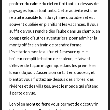
profiter du calme du ciel en flottant au-dessus de
paysages époustouflants. Cette activité est une
retraite paisible loin du rythme quotidien et est
souvent oubliée en planifiant les vacances. Il vous
suffit de vous rendre dès l’aube dans un champ, en
compagnie d’autres aventuriers, pour admirer la
montgolfière en train de prendre forme.
L’excitation monte au fur et à mesure que le
brûleur remplit le ballon de chaleur, le faisant
s’élever de façon magnifique dans les premières
lueurs du jour. L’ascension se fait en douceur, et
bientôt vous flottez au-dessus des arbres, des
rivières et des villages, avec le monde qui s’étend
à perte de vue.
Le vol en montgolfière vous permet de découvrir