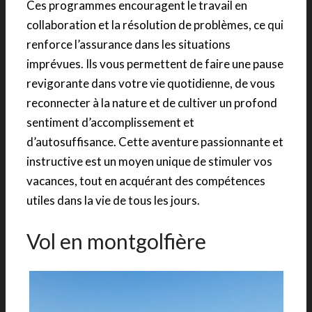
Ces programmes encouragent le travail en
collaboration et la résolution de problèmes, ce qui
renforce l’assurance dans les situations
imprévues. Ils vous permettent de faire une pause
revigorante dans votre vie quotidienne, de vous
reconnecter à la nature et de cultiver un profond
sentiment d’accomplissement et
d’autosuffisance. Cette aventure passionnante et
instructive est un moyen unique de stimuler vos
vacances, tout en acquérant des compétences
utiles dans la vie de tous les jours.
Vol en montgolfière