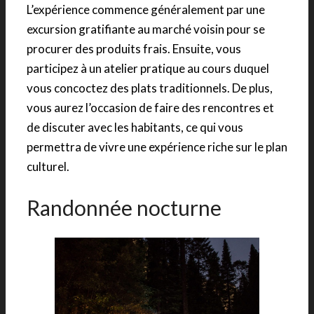
L’expérience commence généralement par une
excursion gratifiante au marché voisin pour se
procurer des produits frais. Ensuite, vous
participez à un atelier pratique au cours duquel
vous concoctez des plats traditionnels. De plus,
vous aurez l’occasion de faire des rencontres et
de discuter avec les habitants, ce qui vous
permettra de vivre une expérience riche sur le plan
culturel.
Randonnée nocturne