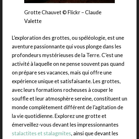
Grotte Chauvet © Flickr – Claude
Valette
L’exploration des grottes, ou spéléologie, est une
aventure passionnante qui vous plonge dans les
profondeurs mystérieuses de la Terre. C’est une
activité à laquelle on ne pense souvent pas quand
on prépare ses vacances, mais qui offre une
expérience unique et satisfaisante. Les grottes,
avec leurs formations rocheuses à couper le
souffle et leur atmosphère sereine, constituent un
monde complètement différent de l’agitation de
la vie quotidienne. Explorez une grotte et
émerveillez-vous devant les impressionnantes
stalactites et stalagmites
, ainsi que devant les