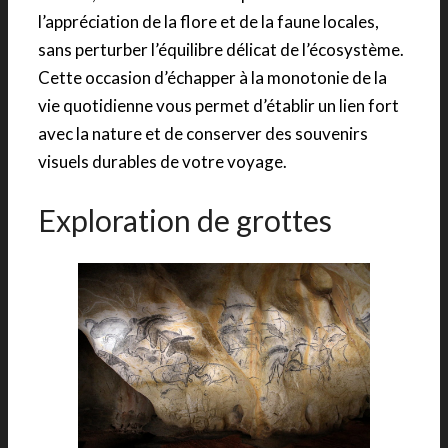
l’appréciation de la flore et de la faune locales,
sans perturber l’équilibre délicat de l’écosystème.
Cette occasion d’échapper à la monotonie de la
vie quotidienne vous permet d’établir un lien fort
avec la nature et de conserver des souvenirs
visuels durables de votre voyage.
Exploration de grottes