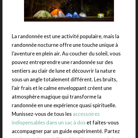
La randonnée est une activité populaire, mais la
randonnée nocturne offre une touche unique à
l’aventure en plein air. Au coucher du soleil, vous
pouvez entreprendre une randonnée sur des
sentiers au clair de lune et découvrir la nature
sous un angle totalement différent. Les bruits,
l’air frais et le calme enveloppant créent une
atmosphère magique qui transforme la
randonnée en une expérience quasi spirituelle.
Munissez-vous de tous les
accessoires
indispensables dans un sac à dos
et faites-vous
accompagner par un guide expérimenté. Partez