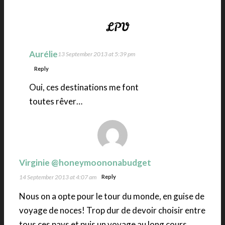
Aurélie
13 September 2013 at 5:39 pm
Reply
Oui, ces destinations me font
toutes rêver…
Virginie @honeymoononabudget
14 September 2013 at 4:07 am
Reply
Nous on a opte pour le tour du monde, en guise de
voyage de noces! Trop dur de devoir choisir entre
tous ces pays et puis un voyage au long cours