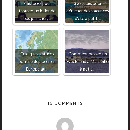
7 astuces pour
3 astuces pour
trouver un billet de
dénicher des vacances
bus pas cher,…
d'été à petit…
Quelques astuces
Comment passer un
pour se déplacer en
week-end à Marseille
Europe au…
à petit…
15 COMMENTS